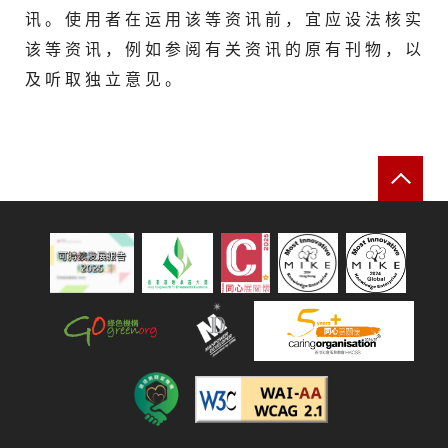
讯 。 使 用 者 在 运 用 该 等 资 讯 前 ， 宜 应 设 法 核 实
该 等 资 讯 ， 例 如 参 阅 有 关 资 讯 的 原 有 刊 物 ， 以
及 听 取 独 立 意 见 。
返
可持续发展报告 2025
绿色机构
人才企业
建造业关爱机构
遵守2A级无障碍图示，