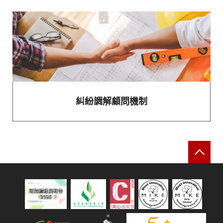
糾紛調解顧問機制
返
可持續發展報告 2025
綠色機構
人才企業