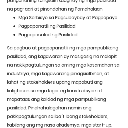
pangunahing tungkulin kaugnay ng mga pasilidad
na pag-aari at pinondohan ng Pamahalaan
Mga Serbisyo sa Pagsubaybay at Pagpapayo
Pagpapanatili ng Pasilidad
Pagpapaunlad ng Pasilidad
Sa pagbuo at pagpapanatili ng mga pampublikong
pasilidad, ang kagawaran ay masigasig na malapit
na nakikipagtulungan sa aming mga kasamahan sa
industriya, mga kagawarang pinagsisilbihan, at
lahat ng stakeholders upang mapabuti ang
kaligtasan sa mga lugar ng konstruksyon at
mapataas ang kalidad ng mga pampublikong
pasilidad. Pinahahalagahan namin ang
pakikipagtulungan sa iba´t ibang stakeholders,
kabilang ang mg nasa akademya, mga start-up,