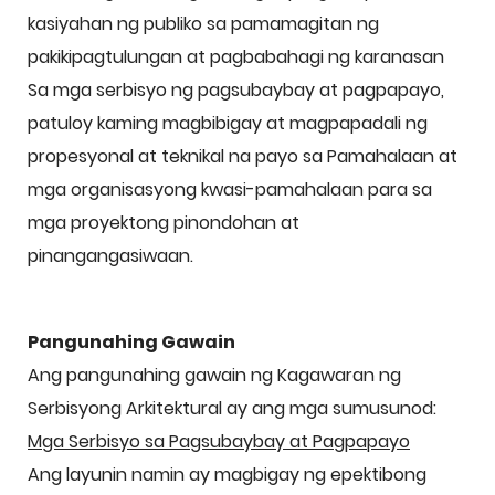
kasiyahan ng publiko sa pamamagitan ng
pakikipagtulungan at pagbabahagi ng karanasan
Sa mga serbisyo ng pagsubaybay at pagpapayo,
patuloy kaming magbibigay at magpapadali ng
propesyonal at teknikal na payo sa Pamahalaan at
mga organisasyong kwasi-pamahalaan para sa
mga proyektong pinondohan at
pinangangasiwaan.
Pangunahing Gawain
Ang pangunahing gawain ng Kagawaran ng
Serbisyong Arkitektural ay ang mga sumusunod:
Mga Serbisyo sa Pagsubaybay at Pagpapayo
Ang layunin namin ay magbigay ng epektibong