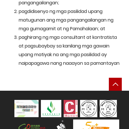
pangangailangan;
pagdidisenyo ng mga pasilidad upang
matugunan ang mga pangangailangan ng
mga gumagamit at ng Pamahalaan; at
paghirang ng mga consultant at kontratista
at pagsubaybay sa kanilang mga gawain
upang matiyak na ang mga pasilidad ay
naipapagawa nang naaayon sa pamantayan
返
可持續發展報告 2025
綠色機構
人才企業