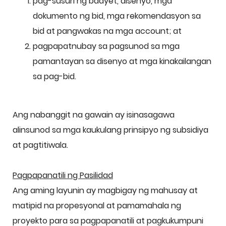
pag-susuri ng badyet, disenyo, mga
dokumento ng bid, mga rekomendasyon sa
bid at pangwakas na mga account; at
pagpapatnubay sa pagsunod sa mga
pamantayan sa disenyo at mga kinakailangan
sa pag-bid.
Ang nabanggit na gawain ay isinasagawa
alinsunod sa mga kaukulang prinsipyo ng subsidiya
at pagtitiwala.
Pagpapanatili ng Pasilidad
Ang aming layunin ay magbigay ng mahusay at
matipid na propesyonal at pamamahala ng
proyekto para sa pagpapanatili at pagkukumpuni