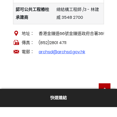
認可公共工程樁柱
總結構工程師 /3 -
林建
承建商
威
3548 2700
地址：
香港金鐘道66號金鐘道政府合署36樓
傳真：
(852)2801 4711
電郵：
archsd@archsd.gov.hk
返
快速連結
可持續發展報告 2025