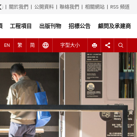
Tagalog (他加祿語)
|
關於我們
|
公開資料
|
聯絡我們
|
相關網站
|
RSS 頻道
ภาษาไทย (泰語)
項
工程項目
出版刊物
招標公告
顧問及承建商
اردو (烏爾都語)
A
A
EN
Tiếng Việt (越南語)
繁
简
字型大小
A