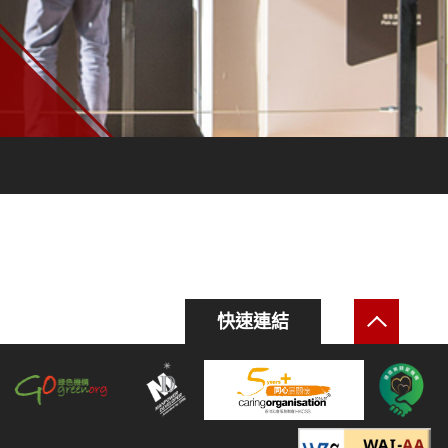
返回頂
快速連結
綠色機構
人才企業
建
更多
遵