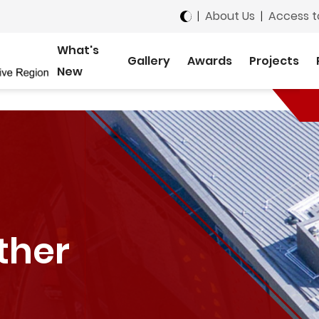
|
About Us
|
Access t
What's
Gallery
Awards
Projects
New
ther