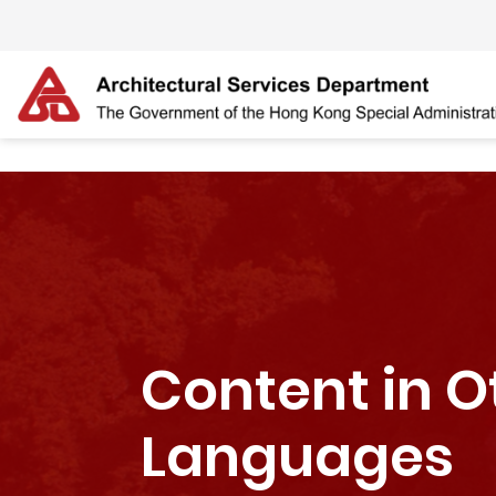
Skip to main content
The detail of this page
Content in O
Languages