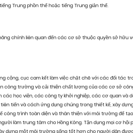
tiếng Trung phồn thể hoặc tiếng Trung giản thể.
năng chính liên quan đến các cơ sở thuộc quyền sở hữu và
ông cộng, cục cam kết làm việc chặt chẽ với các đối tác t
n công trường và cải thiện chất lượng của các cơ sở công
 các học viện, các công ty khởi nghiệp, các cơ quan và d
ên tiến và cách ứng dụng chúng trong thiết kế, xây dựng
ế công trình toàn diện và thân thiện với môi trường để tạ
người làm trung tâm cho Hồng Kông. Tận dụng mọi cơ hội p
xây dựng một môi trường sống tốt hơn cho người dân được