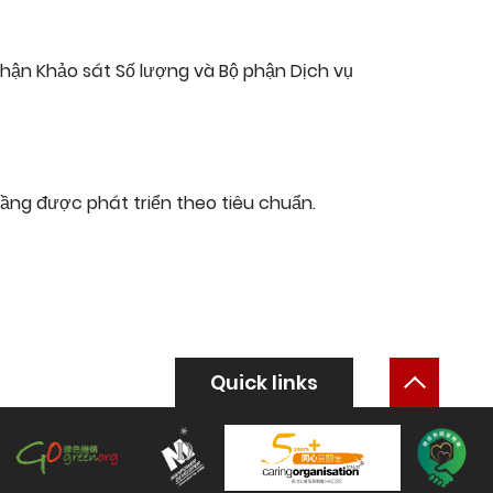
phận Khảo sát Số lượng và Bộ phận Dịch vụ
ầng được phát triển theo tiêu chuẩn.
Back 
Quick links
Hong Kong Green Organisation
Manpower Developer
Co
More