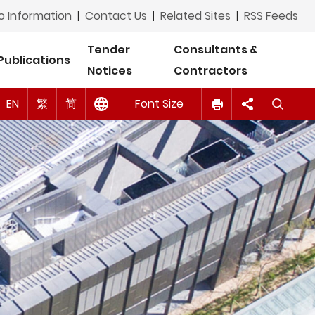
Tagalog
o Information
|
Contact Us
|
Related Sites
|
RSS Feeds
ภาษาไทย (Thai)
Tender
Consultants &
Publications
Notices
Contractors
اردو (Urdu)
A
A
EN
Tiếng Việt (Vietnamese)
繁
简
Font Size
A