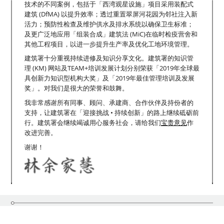
技术的不同案例，包括于「西湾观星设施」项目采用装配式
建筑 (DfMA) 以提升效率；透过重置翠屏河花园为邻社注入新
活力；预防性检查及维护供水及排水系统以确保卫生标准；
及更广泛地应用「组装合成」建筑法 (MiC)在临时检疫营舍和
其他工程项目，以进一步提升生产率及优化工地环境管理。
建筑署十分重视持续进修及知识分享文化。建筑署的知识管
理 (KM) 网站及TEAM+培训发展计划分别荣获「2019年全球最
具创新力知识型机构大奖」及「2019年最佳管理培训及发展
奖」。对我们是很大的荣誉和鼓舞。
我非常感谢所有同事、顾问、承建商、合作伙伴及持份者的
支持，让建筑署在「迎接挑战 • 持续创新」的路上继续砥砺前
行。建筑署会继续竭诚用心服务社会，请给我们
宝贵意见
作
改进完善。
谢谢！
关于本报告
目标与指标
数据摘要