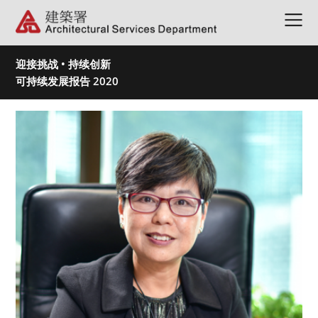
迎接挑战 • 持续创新
可持续发展报告 2020
A
A
A
EN
繁體
下载此报告
Pamphlet
署长献辞
建筑署概览
奖项及成就
管理方针及持份者参与
建设绿色社区