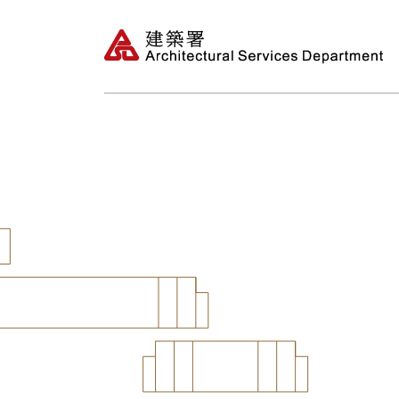
署長獻辭
35年秉持可持
建築署概覽
獎項及成就
管理方針及持份