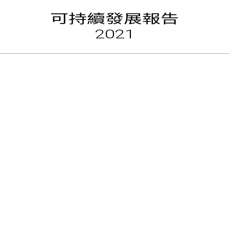
可持續發展報告
2021
關於本
續發展理念
目標與
數據摘
核實聲
者參與
全球報