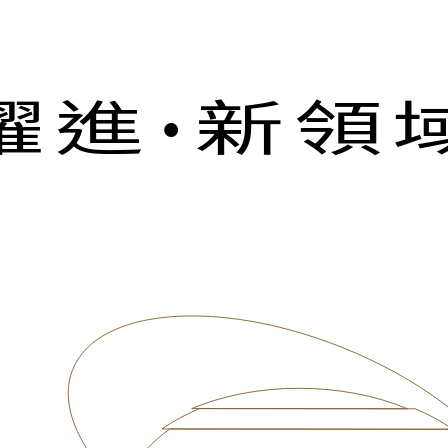
當下
詞彙
設
回應表
躍進
•
新領
新挑戰
展
A
A
A