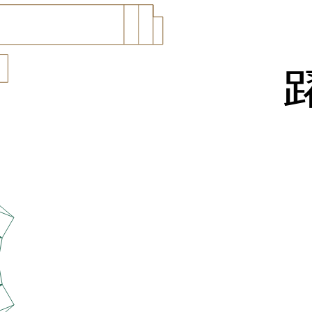
突破創新，超越
提升社區人文建
培育人才，迎接
助力業界協同發